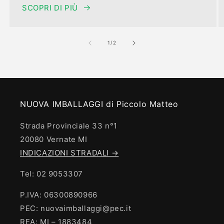
SCOPRI DI PIÙ
su
1
/
2
NUOVA IMBALLAGGI di Piccolo Matteo
Strada Provinciale 33 n°1
20080 Vernate MI
INDICAZIONI STRADALI →
Tel: 02 9053307
P.IVA: 06300890966
PEC: nuovaimballaggi@pec.it
REA: MI – 1883484