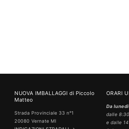
z
i
o
n
e
:
NUOVA IMBALLAGGI di Piccolo
ORARI U
Matteo
Da lunedì
Strada Provinciale 33 n°1
dalle 8:30
20080 Vernate MI
e dalle 14