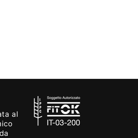
ta al
mico
 da