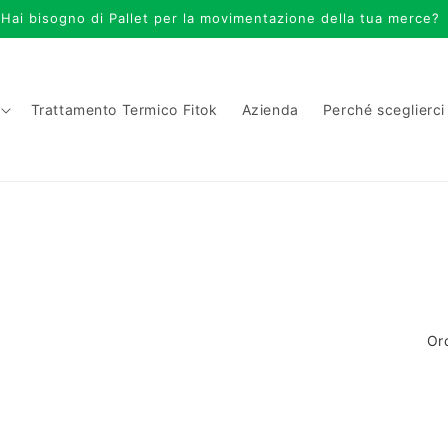
Hai bisogno di Pallet per la movimentazione della tua merce?
Trattamento Termico Fitok
Azienda
Perché sceglierci
Or